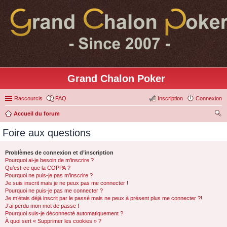
Grand Chalon Poker
Raccourcis
FAQ
Inscription
Connexion
Accueil du forum
ec
Foire aux questions
her
ch
Problèmes de connexion et d’inscription
Pourquoi ai-je besoin de m’inscrire ?
er
Qu’est-ce que la COPPA ?
Pourquoi ne puis-je pas m’inscrire ?
Je suis inscrit mais je ne peux pas me connecter !
Pourquoi ne puis-je pas me connecter ?
Je m’étais déjà inscrit par le passé mais ne peux à présent plus me connecter ?!
J’ai perdu mon mot de passe !
Pourquoi suis-je déconnecté automatiquement ?
À quoi sert « Supprimer les cookies » ?