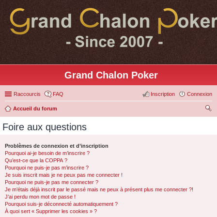
Grand Chalon Poker
Raccourcis
FAQ
Inscription
Connexion
Accueil du forum
ec
Foire aux questions
her
ch
Problèmes de connexion et d’inscription
Pourquoi ai-je besoin de m’inscrire ?
er
Qu’est-ce que la COPPA ?
Pourquoi ne puis-je pas m’inscrire ?
Je suis inscrit mais je ne peux pas me connecter !
Pourquoi ne puis-je pas me connecter ?
Je m’étais déjà inscrit par le passé mais ne peux à présent plus me connecter ?!
J’ai perdu mon mot de passe !
Pourquoi suis-je déconnecté automatiquement ?
À quoi sert « Supprimer les cookies » ?