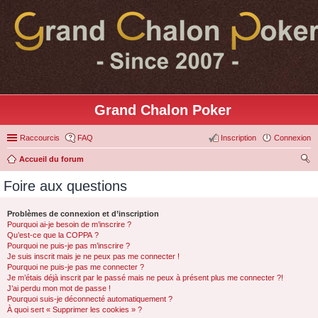
Grand Chalon Poker
Raccourcis
FAQ
Inscription
Connexion
Accueil du forum
ec
Foire aux questions
her
ch
Problèmes de connexion et d’inscription
Pourquoi ai-je besoin de m’inscrire ?
er
Qu’est-ce que la COPPA ?
Pourquoi ne puis-je pas m’inscrire ?
Je suis inscrit mais je ne peux pas me connecter !
Pourquoi ne puis-je pas me connecter ?
Je m’étais déjà inscrit par le passé mais ne peux à présent plus me connecter ?!
J’ai perdu mon mot de passe !
Pourquoi suis-je déconnecté automatiquement ?
À quoi sert « Supprimer les cookies » ?