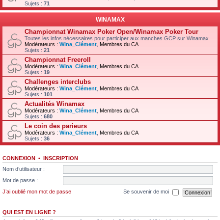
Sujets :
71
WINAMAX
Championnat Winamax Poker Open/Winamax Poker Tour
Toutes les infos nécessaires pour participer aux manches GCP sur Winamax
Modérateurs :
Wina_Clément
,
Membres du CA
Sujets :
21
Championnat Freeroll
Modérateurs :
Wina_Clément
,
Membres du CA
Sujets :
19
Challenges interclubs
Modérateurs :
Wina_Clément
,
Membres du CA
Sujets :
101
Actualités Winamax
Modérateurs :
Wina_Clément
,
Membres du CA
Sujets :
680
Le coin des parieurs
Modérateurs :
Wina_Clément
,
Membres du CA
Sujets :
36
CONNEXION
•
INSCRIPTION
Nom d’utilisateur :
Mot de passe :
J’ai oublié mon mot de passe
Se souvenir de moi
QUI EST EN LIGNE ?