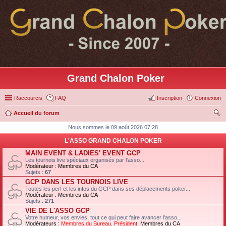
Grand Chalon Poker
Raccourcis
FAQ
Inscription
Connexion
Accueil du forum
ec
Nous sommes le 09 août 2026 07:28
her
L'ASSO GRAND CHALON POKER
ch
MAIN EVENT & LADIES' EVENT GCP
Les tournois live spéciaux organisés par l'asso...
er
Modérateur :
Membres du CA
Sujets :
67
GCP DANS LES TOURNOIS LIVE
Toutes les perf et les infos du GCP dans ses déplacements poker...
Modérateur :
Membres du CA
Sujets :
271
VIE DE L'ASSO GCP
Votre humeur, vos envies, tout ce qui peut faire avancer l'asso...
Modérateurs :
Membres du Bureau
,
Président
,
Membres du CA