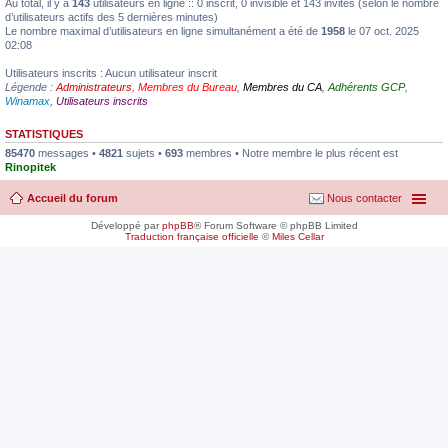
Au total, il y a
143
utilisateurs en ligne :: 0 inscrit, 0 invisible et 143 invités (selon le nombre
d’utilisateurs actifs des 5 dernières minutes)
Le nombre maximal d’utilisateurs en ligne simultanément a été de
1958
le 07 oct. 2025
02:08
Utilisateurs inscrits : Aucun utilisateur inscrit
Légende :
Administrateurs
,
Membres du Bureau
,
Membres du CA
,
Adhérents GCP
,
Winamax
,
Utilisateurs inscrits
STATISTIQUES
85470
messages •
4821
sujets •
693
membres • Notre membre le plus récent est
Rinopitek
Accueil du forum
Nous contacter
Développé par
phpBB
® Forum Software © phpBB Limited
Traduction française officielle
©
Miles Cellar