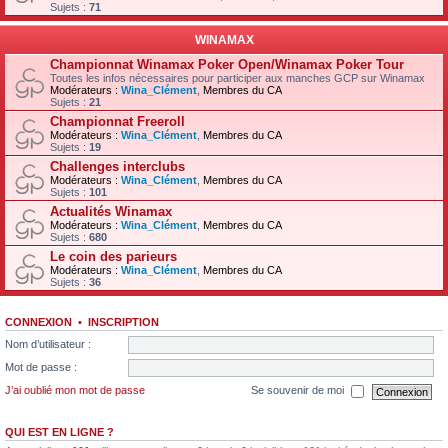
Sujets :
71
WINAMAX
Championnat Winamax Poker Open/Winamax Poker Tour
Toutes les infos nécessaires pour participer aux manches GCP sur Winamax
Modérateurs :
Wina_Clément
,
Membres du CA
Sujets :
21
Championnat Freeroll
Modérateurs :
Wina_Clément
,
Membres du CA
Sujets :
19
Challenges interclubs
Modérateurs :
Wina_Clément
,
Membres du CA
Sujets :
101
Actualités Winamax
Modérateurs :
Wina_Clément
,
Membres du CA
Sujets :
680
Le coin des parieurs
Modérateurs :
Wina_Clément
,
Membres du CA
Sujets :
36
CONNEXION
•
INSCRIPTION
Nom d’utilisateur :
Mot de passe :
J’ai oublié mon mot de passe
Se souvenir de moi
QUI EST EN LIGNE ?