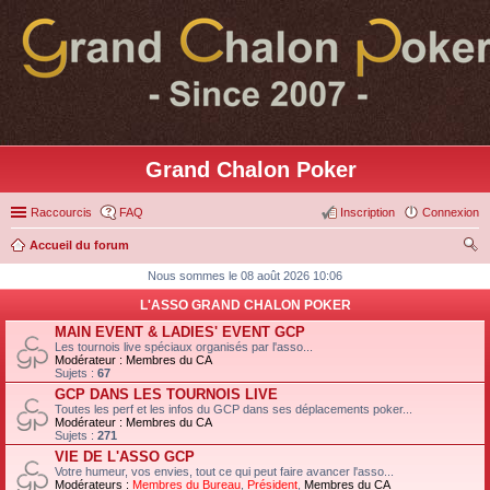
Grand Chalon Poker
Raccourcis
FAQ
Inscription
Connexion
Accueil du forum
ec
Nous sommes le 08 août 2026 10:06
her
L'ASSO GRAND CHALON POKER
ch
MAIN EVENT & LADIES' EVENT GCP
Les tournois live spéciaux organisés par l'asso...
er
Modérateur :
Membres du CA
Sujets :
67
GCP DANS LES TOURNOIS LIVE
Toutes les perf et les infos du GCP dans ses déplacements poker...
Modérateur :
Membres du CA
Sujets :
271
VIE DE L'ASSO GCP
Votre humeur, vos envies, tout ce qui peut faire avancer l'asso...
Modérateurs :
Membres du Bureau
,
Président
,
Membres du CA