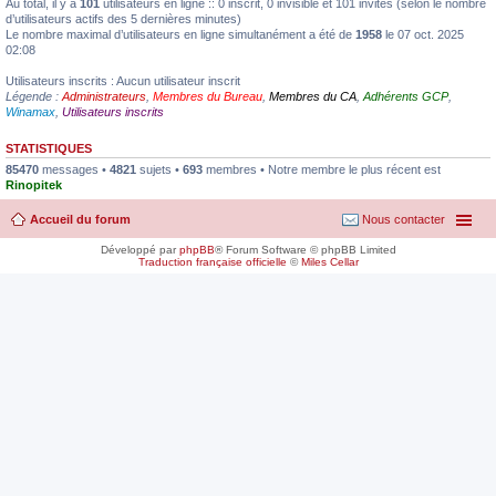
Au total, il y a
101
utilisateurs en ligne :: 0 inscrit, 0 invisible et 101 invités (selon le nombre
d’utilisateurs actifs des 5 dernières minutes)
Le nombre maximal d’utilisateurs en ligne simultanément a été de
1958
le 07 oct. 2025
02:08
Utilisateurs inscrits : Aucun utilisateur inscrit
Légende :
Administrateurs
,
Membres du Bureau
,
Membres du CA
,
Adhérents GCP
,
Winamax
,
Utilisateurs inscrits
STATISTIQUES
85470
messages •
4821
sujets •
693
membres • Notre membre le plus récent est
Rinopitek
Accueil du forum
Nous contacter
Développé par
phpBB
® Forum Software © phpBB Limited
Traduction française officielle
©
Miles Cellar