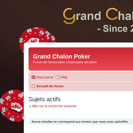
Grand Chalon Poker
Forum de l'association chalonnaise de poker
Raccourcis
FAQ
Accueil du forum
Sujets actifs
Aller sur la recherche avancée
Aucun résultat ne correspond aux termes que vous avez spécifiés.