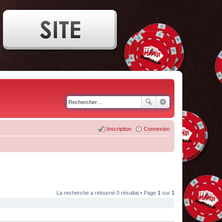
Inscription
Connexion
La recherche a retourné 0 résultat • Page
1
sur
1