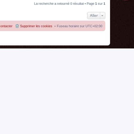
La recherche a retourné 0 résultat • Page
1
sur
1
Aller
ontacter
Supprimer les cookies
Fuseau horaire sur
UTC+02:00