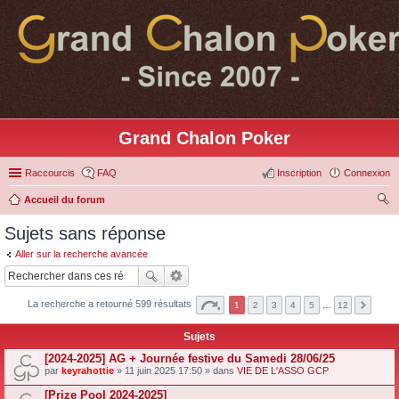
Grand Chalon Poker
Raccourcis
FAQ
Inscription
Connexion
Accueil du forum
ec
Sujets sans réponse
her
Aller sur la recherche avancée
ch
er
La recherche a retourné 599 résultats
1
2
3
4
5
…
12
Sujets
[2024-2025] AG + Journée festive du Samedi 28/06/25
par
keyrahottie
» 11 juin 2025 17:50 » dans
VIE DE L'ASSO GCP
[Prize Pool 2024-2025]