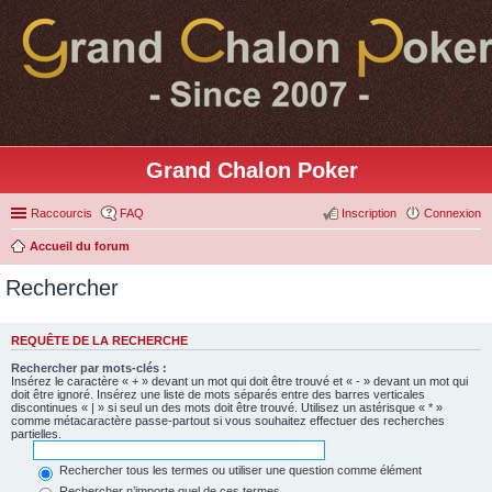
Grand Chalon Poker
Raccourcis
FAQ
Inscription
Connexion
Accueil du forum
Rechercher
REQUÊTE DE LA RECHERCHE
Rechercher par mots-clés :
Insérez le caractère « + » devant un mot qui doit être trouvé et « - » devant un mot qui
doit être ignoré. Insérez une liste de mots séparés entre des barres verticales
discontinues « | » si seul un des mots doit être trouvé. Utilisez un astérisque « * »
comme métacaractère passe-partout si vous souhaitez effectuer des recherches
partielles.
Rechercher tous les termes ou utiliser une question comme élément
Rechercher n’importe quel de ces termes