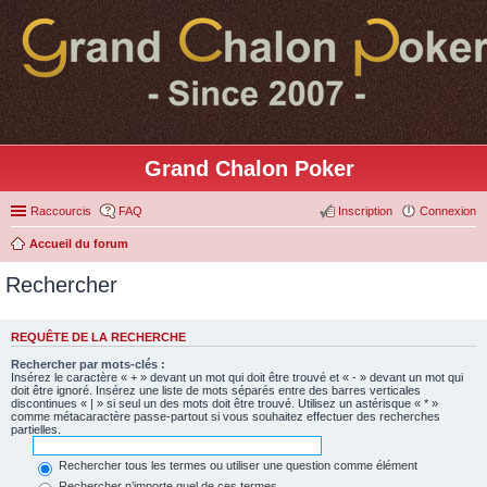
Grand Chalon Poker
Raccourcis
FAQ
Inscription
Connexion
Accueil du forum
Rechercher
REQUÊTE DE LA RECHERCHE
Rechercher par mots-clés :
Insérez le caractère « + » devant un mot qui doit être trouvé et « - » devant un mot qui
doit être ignoré. Insérez une liste de mots séparés entre des barres verticales
discontinues « | » si seul un des mots doit être trouvé. Utilisez un astérisque « * »
comme métacaractère passe-partout si vous souhaitez effectuer des recherches
partielles.
Rechercher tous les termes ou utiliser une question comme élément
Rechercher n’importe quel de ces termes