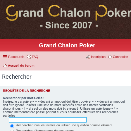
Grand Chalon Poker
Raccourcis
FAQ
Inscription
Connexion
Accueil du forum
Rechercher
REQUÊTE DE LA RECHERCHE
Rechercher par mots-clés :
Insérez le caractère « + » devant un mot qui doit être trouvé et « - » devant un mot qui
doit être ignoré. Insérez une liste de mots séparés entre des barres verticales
discontinues « | » si seul un des mots doit être trouvé. Utilisez un astérisque « * »
comme métacaractère passe-partout si vous souhaitez effectuer des recherches
partielles.
Rechercher tous les termes ou utiliser une question comme élément
Rechercher n’importe quel de ces termes