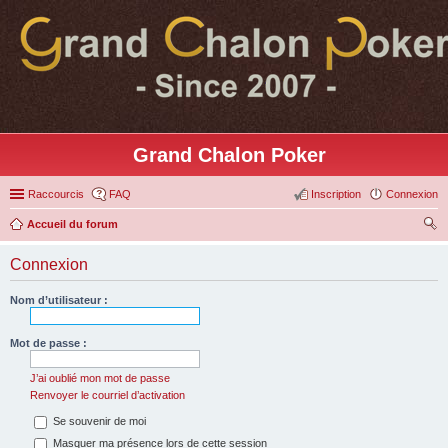
Grand Chalon Poker
Raccourcis
FAQ
Inscription
Connexion
Accueil du forum
ec
Connexion
her
ch
Nom d’utilisateur :
er
Mot de passe :
J’ai oublié mon mot de passe
Renvoyer le courriel d’activation
Se souvenir de moi
Masquer ma présence lors de cette session