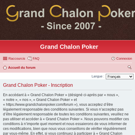
Grand Chalon Poker
Raccourcis
FAQ
Connexion
Accueil du forum
ec
Langue :
her
Grand Chalon Poker - Inscription
ch
En accédant à « Grand Chalon Poker » (désigné ci-après par « nous »,
er
« notre », « nos », « Grand Chalon Poker » et
« https://www.grandchalonpoker.com/forum »), vous acceptez d’être
légalement responsable des conditions suivantes. Si vous n’acceptez pas
d’être légalement responsable de toutes les conditions suivantes, veuillez ne
pas utiliser et accéder à « Grand Chalon Poker ». Nous pouvons modifier ces
conditions à n’importe quel moment et nous essaierons de vous informer de
ces modifications, bien que nous vous conseillons de vérifier régulièrement
par vous-même. En effet, si vous continuez à participer à « Grand Chalon