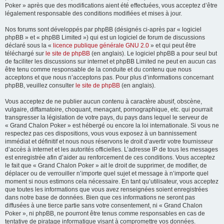
Poker » après que des modifications aient été effectuées, vous acceptez d’être
légalement responsable des conditions modifiées et mises à jour.
Nos forums sont développés par phpBB (désignés ci-après par « logiciel
phpBB » et « phpBB Limited ») qui est un logiciel de forum de discussions
déclaré sous la «
licence publique générale GNU 2.0
» et qui peut être
téléchargé sur
le site de phpBB
(en anglais). Le logiciel phpBB a pour seul but
de faciliter les discussions sur internet et phpBB Limited ne peut en aucun cas
être tenu comme responsable de la conduite et du contenu que nous
acceptons et que nous n’acceptons pas. Pour plus d’informations concernant
phpBB, veuillez consulter
le site de phpBB
(en anglais).
Vous acceptez de ne publier aucun contenu à caractère abusif, obscène,
vulgaire, diffamatoire, choquant, menaçant, pornographique, etc. qui pourrait
transgresser la législation de votre pays, du pays dans lequel le serveur de
« Grand Chalon Poker » est hébergé ou encore la loi internationale. Si vous ne
respectez pas ces dispositions, vous vous exposez à un bannissement
immédiat et définitif et nous nous réservons le droit d’avertir votre fournisseur
d’accès à internet et les autorités officielles. L’adresse IP de tous les messages
est enregistrée afin d’aider au renforcement de ces conditions. Vous acceptez
le fait que « Grand Chalon Poker » ait le droit de supprimer, de modifier, de
déplacer ou de verrouiller n’importe quel sujet et message à n’importe quel
moment si nous estimons cela nécessaire. En tant qu’utilisateur, vous acceptez
que toutes les informations que vous avez renseignées soient enregistrées
dans notre base de données. Bien que ces informations ne seront pas
diffusées à une tierce partie sans votre consentement, ni « Grand Chalon
Poker », ni phpBB, ne pourront être tenus comme responsables en cas de
tentative de piratage informatique visant à compromettre vos données.