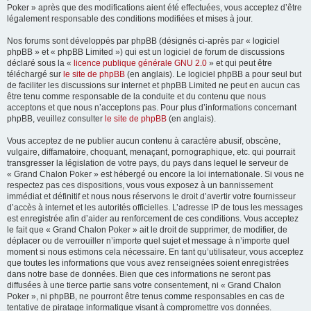
Poker » après que des modifications aient été effectuées, vous acceptez d’être
légalement responsable des conditions modifiées et mises à jour.
Nos forums sont développés par phpBB (désignés ci-après par « logiciel
phpBB » et « phpBB Limited ») qui est un logiciel de forum de discussions
déclaré sous la «
licence publique générale GNU 2.0
» et qui peut être
téléchargé sur
le site de phpBB
(en anglais). Le logiciel phpBB a pour seul but
de faciliter les discussions sur internet et phpBB Limited ne peut en aucun cas
être tenu comme responsable de la conduite et du contenu que nous
acceptons et que nous n’acceptons pas. Pour plus d’informations concernant
phpBB, veuillez consulter
le site de phpBB
(en anglais).
Vous acceptez de ne publier aucun contenu à caractère abusif, obscène,
vulgaire, diffamatoire, choquant, menaçant, pornographique, etc. qui pourrait
transgresser la législation de votre pays, du pays dans lequel le serveur de
« Grand Chalon Poker » est hébergé ou encore la loi internationale. Si vous ne
respectez pas ces dispositions, vous vous exposez à un bannissement
immédiat et définitif et nous nous réservons le droit d’avertir votre fournisseur
d’accès à internet et les autorités officielles. L’adresse IP de tous les messages
est enregistrée afin d’aider au renforcement de ces conditions. Vous acceptez
le fait que « Grand Chalon Poker » ait le droit de supprimer, de modifier, de
déplacer ou de verrouiller n’importe quel sujet et message à n’importe quel
moment si nous estimons cela nécessaire. En tant qu’utilisateur, vous acceptez
que toutes les informations que vous avez renseignées soient enregistrées
dans notre base de données. Bien que ces informations ne seront pas
diffusées à une tierce partie sans votre consentement, ni « Grand Chalon
Poker », ni phpBB, ne pourront être tenus comme responsables en cas de
tentative de piratage informatique visant à compromettre vos données.