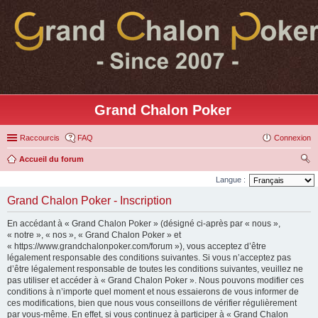
Grand Chalon Poker
Raccourcis
FAQ
Connexion
Accueil du forum
ec
Langue :
her
Grand Chalon Poker - Inscription
ch
En accédant à « Grand Chalon Poker » (désigné ci-après par « nous »,
er
« notre », « nos », « Grand Chalon Poker » et
« https://www.grandchalonpoker.com/forum »), vous acceptez d’être
légalement responsable des conditions suivantes. Si vous n’acceptez pas
d’être légalement responsable de toutes les conditions suivantes, veuillez ne
pas utiliser et accéder à « Grand Chalon Poker ». Nous pouvons modifier ces
conditions à n’importe quel moment et nous essaierons de vous informer de
ces modifications, bien que nous vous conseillons de vérifier régulièrement
par vous-même. En effet, si vous continuez à participer à « Grand Chalon