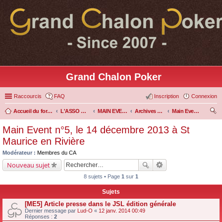
Grand Chalon Poker
Raccourcis
FAQ
Inscription
Connexion
Accueil du forum
L'ASSO GRAND CHALON POKER
MAIN EVENT & LADIES' EVENT GCP
Archives Main Event
Main Event n°5, le 14 décembre 2013 à St Maurice en Rivière
ec
Main Event n°5, le 14 décembre 2013 à St
her
Maurice en Rivière
ch
Modérateur :
Membres du CA
er
Nouveau sujet
8 sujets • Page
1
sur
1
Sujets
[ME5] Article presse dans le JSL édition générale
Dernier message par
Lud-O
«
12 janv. 2014 00:49
Réponses :
2