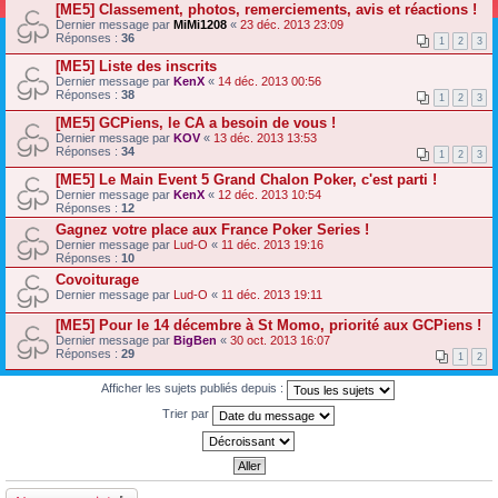
[ME5] Classement, photos, remerciements, avis et réactions !
Dernier message par
MiMi1208
«
23 déc. 2013 23:09
Réponses :
36
1
2
3
[ME5] Liste des inscrits
Dernier message par
KenX
«
14 déc. 2013 00:56
Réponses :
38
1
2
3
[ME5] GCPiens, le CA a besoin de vous !
Dernier message par
KOV
«
13 déc. 2013 13:53
Réponses :
34
1
2
3
[ME5] Le Main Event 5 Grand Chalon Poker, c'est parti !
Dernier message par
KenX
«
12 déc. 2013 10:54
Réponses :
12
Gagnez votre place aux France Poker Series !
Dernier message par
Lud-O
«
11 déc. 2013 19:16
Réponses :
10
Covoiturage
Dernier message par
Lud-O
«
11 déc. 2013 19:11
[ME5] Pour le 14 décembre à St Momo, priorité aux GCPiens !
Dernier message par
BigBen
«
30 oct. 2013 16:07
Réponses :
29
1
2
Afficher les sujets publiés depuis :
Trier par