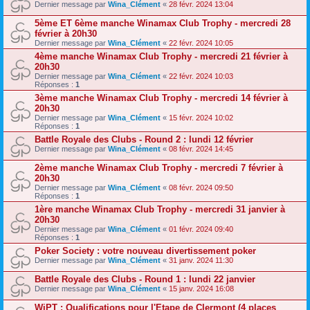
Dernier message par
Wina_Clément
«
28 févr. 2024 13:04
5ème ET 6ème manche Winamax Club Trophy - mercredi 28
février à 20h30
Dernier message par
Wina_Clément
«
22 févr. 2024 10:05
4ème manche Winamax Club Trophy - mercredi 21 février à
20h30
Dernier message par
Wina_Clément
«
22 févr. 2024 10:03
Réponses :
1
3ème manche Winamax Club Trophy - mercredi 14 février à
20h30
Dernier message par
Wina_Clément
«
15 févr. 2024 10:02
Réponses :
1
Battle Royale des Clubs - Round 2 : lundi 12 février
Dernier message par
Wina_Clément
«
08 févr. 2024 14:45
2ème manche Winamax Club Trophy - mercredi 7 février à
20h30
Dernier message par
Wina_Clément
«
08 févr. 2024 09:50
Réponses :
1
1ère manche Winamax Club Trophy - mercredi 31 janvier à
20h30
Dernier message par
Wina_Clément
«
01 févr. 2024 09:40
Réponses :
1
Poker Society : votre nouveau divertissement poker
Dernier message par
Wina_Clément
«
31 janv. 2024 11:30
Battle Royale des Clubs - Round 1 : lundi 22 janvier
Dernier message par
Wina_Clément
«
15 janv. 2024 16:08
WiPT : Qualifications pour l'Etape de Clermont (4 places