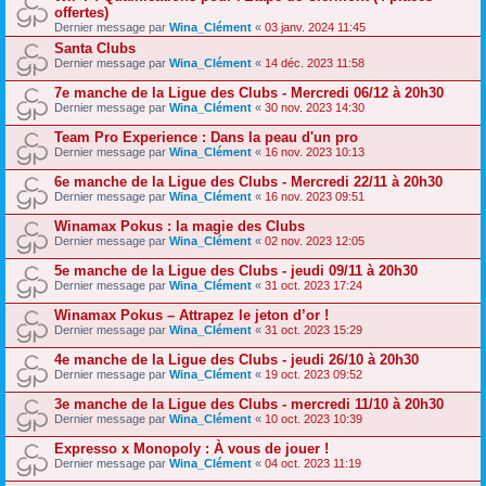
offertes)
Dernier message par
Wina_Clément
«
03 janv. 2024 11:45
Santa Clubs
Dernier message par
Wina_Clément
«
14 déc. 2023 11:58
7e manche de la Ligue des Clubs - Mercredi 06/12 à 20h30
Dernier message par
Wina_Clément
«
30 nov. 2023 14:30
Team Pro Experience : Dans la peau d'un pro
Dernier message par
Wina_Clément
«
16 nov. 2023 10:13
6e manche de la Ligue des Clubs - Mercredi 22/11 à 20h30
Dernier message par
Wina_Clément
«
16 nov. 2023 09:51
Winamax Pokus : la magie des Clubs
Dernier message par
Wina_Clément
«
02 nov. 2023 12:05
5e manche de la Ligue des Clubs - jeudi 09/11 à 20h30
Dernier message par
Wina_Clément
«
31 oct. 2023 17:24
Winamax Pokus – Attrapez le jeton d’or !
Dernier message par
Wina_Clément
«
31 oct. 2023 15:29
4e manche de la Ligue des Clubs - jeudi 26/10 à 20h30
Dernier message par
Wina_Clément
«
19 oct. 2023 09:52
3e manche de la Ligue des Clubs - mercredi 11/10 à 20h30
Dernier message par
Wina_Clément
«
10 oct. 2023 10:39
Expresso x Monopoly : À vous de jouer !
Dernier message par
Wina_Clément
«
04 oct. 2023 11:19