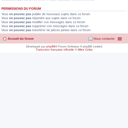
PERMISSIONS DU FORUM
Vous
ne pouvez pas
publier de nouveaux sujets dans ce forum
Vous
ne pouvez pas
répondre aux sujets dans ce forum
Vous
ne pouvez pas
modifier vos messages dans ce forum
Vous
ne pouvez pas
supprimer vos messages dans ce forum
Vous
ne pouvez pas
transférer de pièces jointes dans ce forum
Accueil du forum
Nous contacter
Développé par
phpBB
® Forum Software © phpBB Limited
Traduction française officielle
©
Miles Cellar