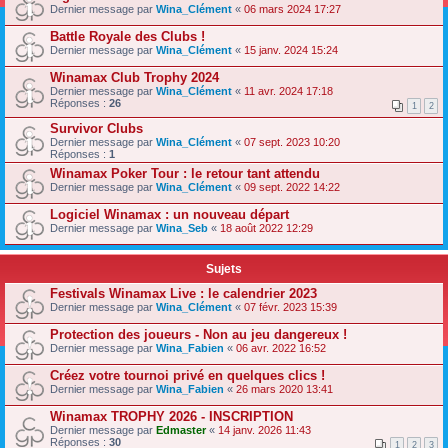
Dernier message par
Wina_Clément
«
06 mars 2024 17:27
Battle Royale des Clubs !
Dernier message par
Wina_Clément
«
15 janv. 2024 15:24
Winamax Club Trophy 2024
Dernier message par
Wina_Clément
«
11 avr. 2024 17:18
Réponses :
26
1
2
Survivor Clubs
Dernier message par
Wina_Clément
«
07 sept. 2023 10:20
Réponses :
1
Winamax Poker Tour : le retour tant attendu
Dernier message par
Wina_Clément
«
09 sept. 2022 14:22
Logiciel Winamax : un nouveau départ
Dernier message par
Wina_Seb
«
18 août 2022 12:29
Sujets
Festivals Winamax Live : le calendrier 2023
Dernier message par
Wina_Clément
«
07 févr. 2023 15:39
Protection des joueurs - Non au jeu dangereux !
Dernier message par
Wina_Fabien
«
06 avr. 2022 16:52
Créez votre tournoi privé en quelques clics !
Dernier message par
Wina_Fabien
«
26 mars 2020 13:41
Winamax TROPHY 2026 - INSCRIPTION
Dernier message par
Edmaster
«
14 janv. 2026 11:43
Réponses :
30
1
2
3