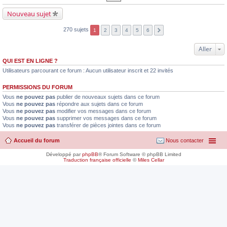
Nouveau sujet
270 sujets
1
2
3
4
5
6
Aller
QUI EST EN LIGNE ?
Utilisateurs parcourant ce forum : Aucun utilisateur inscrit et 22 invités
PERMISSIONS DU FORUM
Vous
ne pouvez pas
publier de nouveaux sujets dans ce forum
Vous
ne pouvez pas
répondre aux sujets dans ce forum
Vous
ne pouvez pas
modifier vos messages dans ce forum
Vous
ne pouvez pas
supprimer vos messages dans ce forum
Vous
ne pouvez pas
transférer de pièces jointes dans ce forum
Accueil du forum
Nous contacter
Développé par
phpBB
® Forum Software © phpBB Limited
Traduction française officielle
©
Miles Cellar