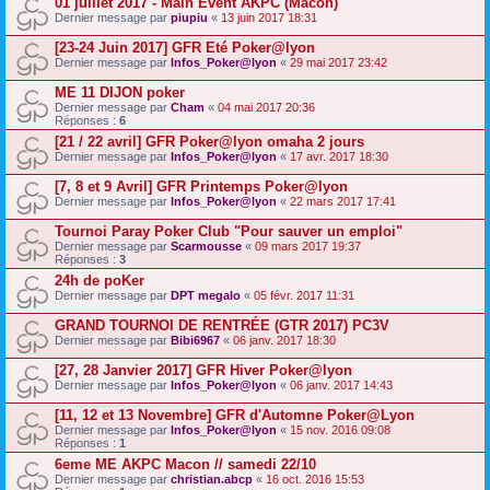
01 juillet 2017 - Main Event AKPC (Mâcon)
Dernier message par
piupiu
«
13 juin 2017 18:31
[23-24 Juin 2017] GFR Eté Poker@lyon
Dernier message par
Infos_Poker@lyon
«
29 mai 2017 23:42
ME 11 DIJON poker
Dernier message par
Cham
«
04 mai 2017 20:36
Réponses :
6
[21 / 22 avril] GFR Poker@lyon omaha 2 jours
Dernier message par
Infos_Poker@lyon
«
17 avr. 2017 18:30
[7, 8 et 9 Avril] GFR Printemps Poker@lyon
Dernier message par
Infos_Poker@lyon
«
22 mars 2017 17:41
Tournoi Paray Poker Club "Pour sauver un emploi"
Dernier message par
Scarmousse
«
09 mars 2017 19:37
Réponses :
3
24h de poKer
Dernier message par
DPT megalo
«
05 févr. 2017 11:31
GRAND TOURNOI DE RENTRÉE (GTR 2017) PC3V
Dernier message par
Bibi6967
«
06 janv. 2017 18:30
[27, 28 Janvier 2017] GFR Hiver Poker@lyon
Dernier message par
Infos_Poker@lyon
«
06 janv. 2017 14:43
[11, 12 et 13 Novembre] GFR d'Automne Poker@Lyon
Dernier message par
Infos_Poker@lyon
«
15 nov. 2016 09:08
Réponses :
1
6eme ME AKPC Macon // samedi 22/10
Dernier message par
christian.abcp
«
16 oct. 2016 15:53