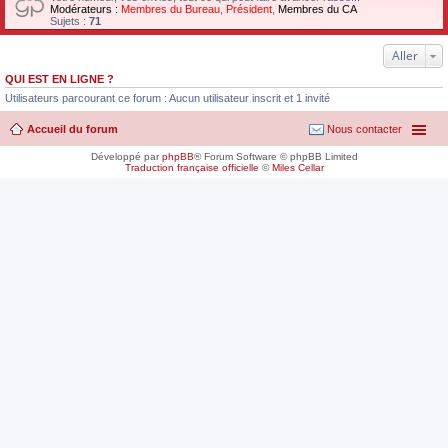
Modérateurs :
Membres du Bureau
,
Président
,
Membres du CA
Sujets :
71
Aller
QUI EST EN LIGNE ?
Utilisateurs parcourant ce forum : Aucun utilisateur inscrit et 1 invité
Accueil du forum
Nous contacter
Développé par
phpBB
® Forum Software © phpBB Limited
Traduction française officielle
©
Miles Cellar