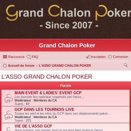
Grand Chalon Poker
Raccourcis
FAQ
Inscription
Connexion
Accueil du forum
L'ASSO GRAND CHALON POKER
ec
L'ASSO GRAND CHALON POKER
her
Forum
ch
MAIN EVENT & LADIES' EVENT GCP
er
Les tournois live spéciaux organisés par l'asso...
Modérateur :
Membres du CA
Sujets :
67
GCP DANS LES TOURNOIS LIVE
Toutes les perf et les infos du GCP dans ses déplacements poker...
Modérateur :
Membres du CA
Sujets :
271
VIE DE L'ASSO GCP
Votre humeur, vos envies, tout ce qui peut faire avancer l'asso...