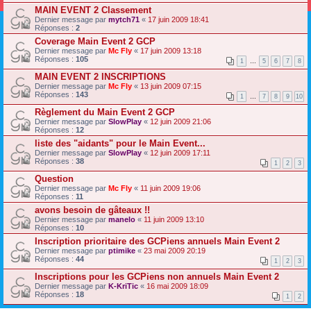
MAIN EVENT 2 Classement
Dernier message par
mytch71
«
17 juin 2009 18:41
Réponses :
2
Coverage Main Event 2 GCP
Dernier message par
Mc Fly
«
17 juin 2009 13:18
Réponses :
105
1
…
5
6
7
8
MAIN EVENT 2 INSCRIPTIONS
Dernier message par
Mc Fly
«
13 juin 2009 07:15
Réponses :
143
1
…
7
8
9
10
Règlement du Main Event 2 GCP
Dernier message par
SlowPlay
«
12 juin 2009 21:06
Réponses :
12
liste des "aidants" pour le Main Event...
Dernier message par
SlowPlay
«
12 juin 2009 17:11
Réponses :
38
1
2
3
Question
Dernier message par
Mc Fly
«
11 juin 2009 19:06
Réponses :
11
avons besoin de gâteaux !!
Dernier message par
manelo
«
11 juin 2009 13:10
Réponses :
10
Inscription prioritaire des GCPiens annuels Main Event 2
Dernier message par
ptimike
«
23 mai 2009 20:19
Réponses :
44
1
2
3
Inscriptions pour les GCPiens non annuels Main Event 2
Dernier message par
K-KriTic
«
16 mai 2009 18:09
Réponses :
18
1
2