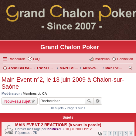
Grand Chalon Poker
Raccourcis
FAQ
Inscription
Connexion
Accueil du forum
L'ASSO GRAND CHALON POKER
MAIN EVENT & LADIES' EVENT GCP
Archives Main Event
Main Event n°2, le 13 juin 2009 à Chalon-sur-Saône
ec
Main Event n°2, le 13 juin 2009 à Chalon-sur-
her
Saône
ch
Modérateur :
Membres du CA
er
Nouveau sujet
10 sujets • Page
1
sur
1
Sujets
MAIN EVENT 2 REACTIONS (à vous la parole)
Dernier message par
brutus71
«
10 juil. 2009 19:12
Réponses :
75
1
2
3
4
5
6