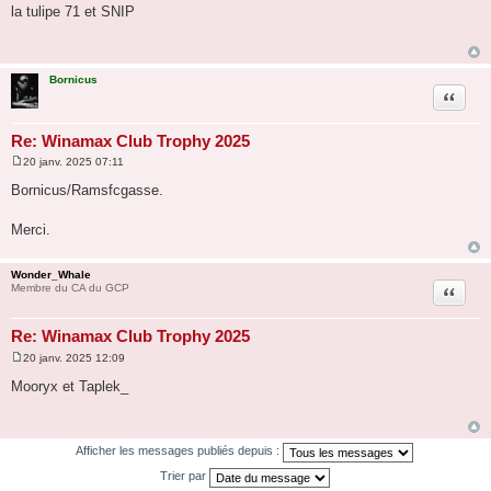
e
la tulipe 71 et SNIP
s
s
a
g
e
Bornicus
Citation
Re: Winamax Club Trophy 2025
20 janv. 2025 07:11
M
e
Bornicus/Ramsfcgasse.
s
s
a
Merci.
g
e
Wonder_Whale
Citation
Membre du CA du GCP
Re: Winamax Club Trophy 2025
20 janv. 2025 12:09
M
e
Mooryx et Taplek_
s
s
a
g
e
Afficher les messages publiés depuis :
Trier par