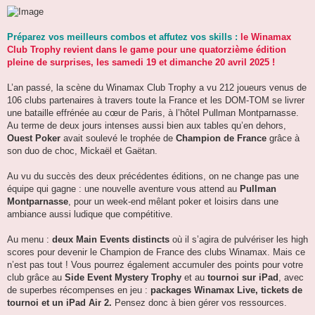
e
s
s
a
Préparez vos meilleurs combos et affutez vos skills :
le Winamax
g
Club Trophy revient dans le game pour une quatorzième édition
e
pleine de surprises, les samedi 19 et dimanche 20 avril 2025 !
L’an passé, la scène du Winamax Club Trophy a vu 212 joueurs venus de
106 clubs partenaires à travers toute la France et les DOM-TOM se livrer
une bataille effrénée au cœur de Paris, à l’hôtel Pullman Montparnasse.
Au terme de deux jours intenses aussi bien aux tables qu’en dehors,
Ouest Poker
avait soulevé le trophée de
Champion de France
grâce à
son duo de choc, Mickaël et Gaëtan.
Au vu du succès des deux précédentes éditions, on ne change pas une
équipe qui gagne : une nouvelle aventure vous attend au
Pullman
Montparnasse
, pour un week-end mêlant poker et loisirs dans une
ambiance aussi ludique que compétitive.
Au menu :
deux Main Events distincts
où il s’agira de pulvériser les high
scores pour devenir le Champion de France des clubs Winamax. Mais ce
n’est pas tout ! Vous pourrez également accumuler des points pour votre
club grâce au
Side Event Mystery Trophy
et au
tournoi sur iPad
, avec
de superbes récompenses en jeu :
packages Winamax Live, tickets de
tournoi et un iPad Air 2.
Pensez donc à bien gérer vos ressources.