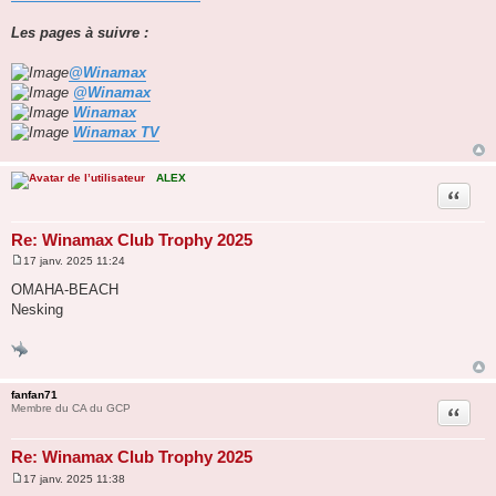
Les pages à suivre :
@Winamax
@Winamax
Winamax
Winamax TV
ALEX
Citation
Re: Winamax Club Trophy 2025
17 janv. 2025 11:24
M
e
OMAHA-BEACH
s
Nesking
s
a
g
e
fanfan71
Citation
Membre du CA du GCP
Re: Winamax Club Trophy 2025
17 janv. 2025 11:38
M