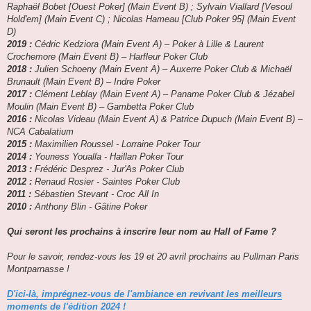
Raphaël Bobet [Ouest Poker] (Main Event B) ; Sylvain Viallard [Vesoul
Hold'em] (Main Event C) ; Nicolas Hameau [Club Poker 95] (Main Event
D)
2019 :
Cédric Kedziora (Main Event A) – Poker à Lille & Laurent
Crochemore (Main Event B) – Harfleur Poker Club
2018 :
Julien Schoeny (Main Event A) – Auxerre Poker Club & Michaël
Brunault (Main Event B) – Indre Poker
2017 :
Clément Leblay (Main Event A) – Paname Poker Club & Jézabel
Moulin (Main Event B) – Gambetta Poker Club
2016 :
Nicolas Videau (Main Event A) & Patrice Dupuch (Main Event B) –
NCA Cabalatium
2015 :
Maximilien Roussel - Lorraine Poker Tour
2014 :
Youness Youalla - Haillan Poker Tour
2013 :
Frédéric Desprez - Jur'As Poker Club
2012 :
Renaud Rosier - Saintes Poker Club
2011 :
Sébastien Stevant - Croc All In
2010 :
Anthony Blin - Gâtine Poker
Qui seront les prochains à inscrire leur nom au Hall of Fame ?
Pour le savoir, rendez-vous les 19 et 20 avril prochains au Pullman Paris
Montparnasse !
D'ici-là, imprégnez-vous de l'ambiance en revivant les meilleurs
moments de l'édition 2024 !