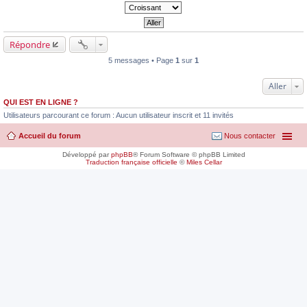
Répondre
5 messages • Page
1
sur
1
Aller
QUI EST EN LIGNE ?
Utilisateurs parcourant ce forum : Aucun utilisateur inscrit et 11 invités
Accueil du forum
Nous contacter
Développé par
phpBB
® Forum Software © phpBB Limited
Traduction française officielle
©
Miles Cellar