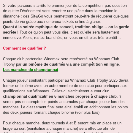
Si votre parcours s’arrête le premier jour de la compétition, pas question
de quitter l’événement sans remettre une pièce dans la machine le
dimanche : des Sit&Go vous permettront peut-être de récupérer quelques
points de vie grâce aux nombreux tickets online à glaner.
Quant à la soirée mythique de samedi, tradition oblige… on la garde
secrète !
Tout ce qu’on peut vous dire, c’est qu’elle sera hautement
immersive. Alors, restez branchés, on vous en dit plus très bientôt…
Comment se qualifier ?
Chaque club partenaire Winamax sera représenté au Winamax Club
Trophy par
un binôme de qualifiés via une compétition en ligne
.
Les manches de championnat
Chaque joueur souhaitant participer au Winamax Club Trophy 2025 devra
former un binôme avec un autre membre de son club pour participer aux
qualifications sur Winamax. Celles-ci s'articuleront autour d'un
championnat qualificatif en 6 manches propres à chaque club
. Y
seront pris en compte les points accumulés par chaque joueur lors des
manches. Le classement final sera ainsi établi en additionnant les points
des deux joueurs formant chaque binôme (voir plus bas).
Pour chaque manche, deux tournois A et B seront mis en place et un
tirage au sort (réinitialisé à chaque manche) sera effectué afin de