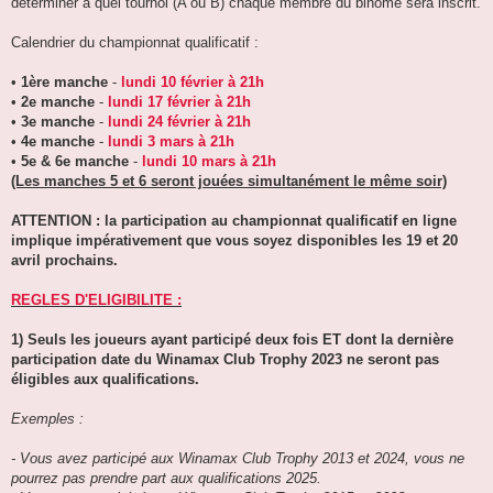
déterminer à quel tournoi (A ou B) chaque membre du binôme sera inscrit.
Calendrier du championnat qualificatif :
•
1ère manche
-
lundi 10 février à 21h
•
2e manche
-
lundi 17 février à 21h
•
3e manche
-
lundi 24 février à 21h
•
4e manche
-
lundi 3 mars à 21h
•
5e & 6e manche
-
lundi 10 mars à 21h
(Les manches 5 et 6 seront jouées simultanément le même soir)
ATTENTION : la participation au championnat qualificatif en ligne
implique impérativement que vous soyez disponibles les 19 et 20
avril prochains.
REGLES D'ELIGIBILITE :
1) Seuls les joueurs ayant participé deux fois ET dont la dernière
participation date du Winamax Club Trophy 2023 ne seront pas
éligibles aux qualifications.
Exemples :
- Vous avez participé aux Winamax Club Trophy 2013 et 2024, vous ne
pourrez pas prendre part aux qualifications 2025.