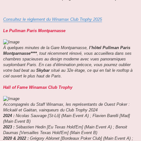
Consultez le règlement du Winamax Club Trophy 2025
Le Pullman Paris Montparnasse
À quelques minutes de la Gare Montparnasse,
l’hôtel Pullman Paris
Montparnasse****
, tout récemment rénové, vous accueillera dans ses
chambres spacieuses au design moderne avec vues panoramiques
surplombant Paris. En cas d’élimination précoce, vous pourrez oublier
votre bad beat au
Skybar
situé au 32e étage, ce qui en fait le rooftop à
ciel ouvert le plus haut de Paris.
Hall of Fame Winamax Club Trophy
Accompagnés du Staff Winamax, les représentants de Ouest Poker :
Mickaël et Gaëtan, vainqueurs du Club Trophy 2024
2024 :
Nicolas Sauvage [St-Lô] (Main Event A) ; Flavien Barelli [Mad]
(Main Event B)
2023 :
Sébastien Hedin [Eu Texas Hold'Em] (Main Event A) ; Benoit
Daumas [Versailles Texas Hold'Em] (Main Event B)
2020 & 2022 :
Grégory Ablonet [Bordeaux Poker Club] (Main Event A) ;