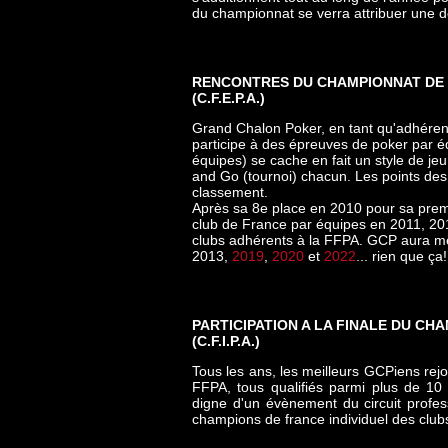
du championnat se verra attribuer une d
RENCONTRES DU CHAMPIONNAT DE 
(C.F.E.P.A.)
Grand Chalon Poker, en tant qu'adhéren
participe à des épreuves de poker par é
équipes) se cache en fait un style de jeu
and Go (tournoi) chacun. Les points des
classement.
Après sa 8e place en 2010 pour sa premi
club de France par équipes en 2011, 20
clubs adhérents à la FFPA. GCP aura mê
2013,
2019
,
2020
et
2022
... rien que ça!
PARTICIPATION A LA FINALE DU CH
(
C.F.I.P.A.
)
Tous les ans, les meilleurs GCPiens rejoi
FFPA, tous qualifiés parmi plus de 10 
digne d'un évènement du circuit profess
champions de france individuel des clu