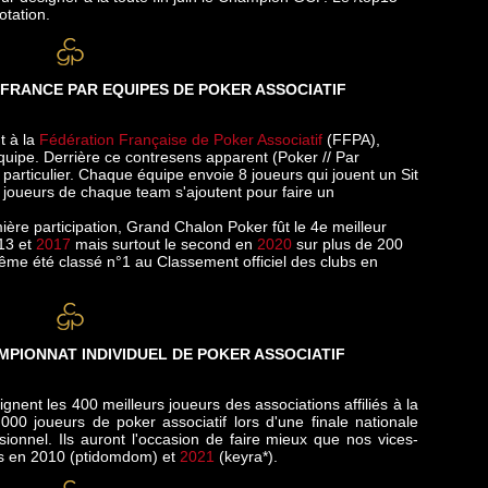
otation.
FRANCE PAR EQUIPES DE POKER ASSOCIATIF
t à la
Fédération Française de Poker Associatif
(FFPA),
quipe. Derrière ce contresens apparent (Poker // Par
 particulier. Chaque équipe envoie 8 joueurs qui jouent un Sit
 joueurs de chaque team s'ajoutent pour faire un
ère participation, Grand Chalon Poker fût le 4e meilleur
13 et
2017
mais surtout le second en
2020
sur plus de 200
me été classé n°1 au Classement officiel des clubs en
AMPIONNAT INDIVIDUEL
DE POKER ASSOCIATIF
gnent les 400 meilleurs joueurs des associations affiliés à la
000 joueurs de poker associatif lors d'une finale nationale
ionnel. Ils auront l'occasion de faire mieux que nos vices-
bs en 2010 (ptidomdom) et
2021
(keyra*).