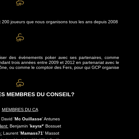
t 200 joueurs que nous organisons tous les ans depuis 2008
iser des évènements poker avec ses partenaires, comme
ndant trois années entre 2009 et 2012 en partenariat avec le
aône, ou comme le comptoir des Fers, pour qui GCP organise
ES MEMBRES DU CONSEIL?
MEMBRES DU CA
David '
Mc Ouillasse
' Antunes
dent:
Benjamin '
keyra*
' Bossuet
:
Laurent '
Mamass71
' Massot