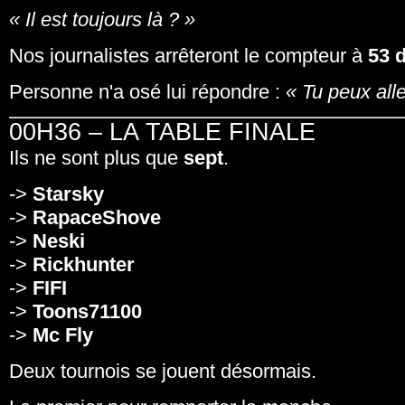
« Il est toujours là ? »
Nos journalistes arrêteront le compteur à
53 
Personne n'a osé lui répondre :
« Tu peux alle
00H36 – LA TABLE FINALE
Ils ne sont plus que
sept
.
->
Starsky
->
RapaceShove
->
Neski
->
Rickhunter
->
FIFI
->
Toons71100
->
Mc Fly
Deux tournois se jouent désormais.