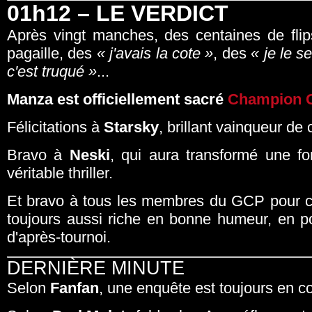
01h12 – LE VERDICT
Après vingt manches, des centaines de fli
pagaille, des
« j'avais la cote »
, des
« je le s
c'est truqué »
...
Manza est officiellement sacré
Champion 
Félicitations à
Starsky
, brillant vainqueur de
Bravo à
Neski
, qui aura transformé une f
véritable thriller.
Et bravo à tous les membres du GCP pour ce
toujours aussi riche en bonne humeur, en po
d'après-tournoi.
DERNIÈRE MINUTE
Selon
Fanfan
, une enquête est toujours en c