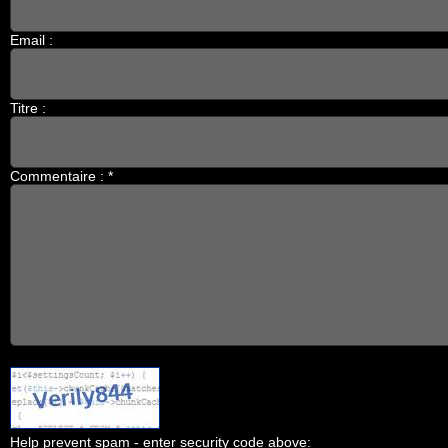
Email :
Titre :
Commentaire : *
Help prevent spam - enter security code above: